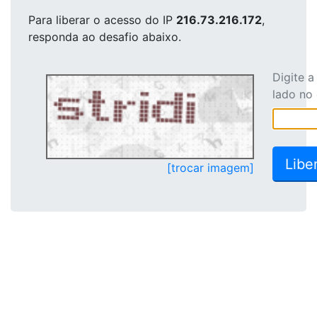
Para liberar o acesso
do IP
216.73.216.172
,
responda ao desafio abaixo.
Digite 
lado no
[trocar imagem]